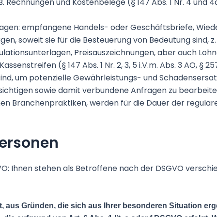
. Rechnungen und Kostenbelege (§ 147 Abs. 1 Nr. 4 und 4a i
rlagen: empfangene Handels- oder Geschäftsbriefe, Wie
gen, soweit sie für die Besteuerung von Bedeutung sind, z.
lationsunterlagen, Preisauszeichnungen, aber auch Lohn
enstreifen (§ 147 Abs. 1 Nr. 2, 3, 5 i.V.m. Abs. 3 AO, § 257 
h sind, um potenzielle Gewährleistungs- und Schadensersa
ichtigen sowie damit verbundene Anfragen zu bearbeiten
n Branchenpraktiken, werden für die Dauer der regulären
Personen
: Ihnen stehen als Betroffene nach der DSGVO verschied
 aus Gründen, die sich aus Ihrer besonderen Situation erge